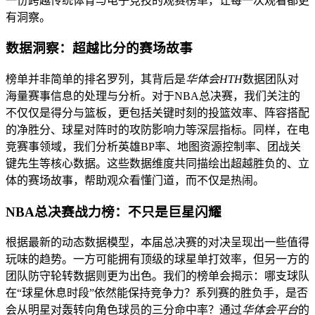
一份跨越传统体育与电子竞技的观赛榜单，让每一次观看都更
有洞察。
数据洞察：超越比分的赛场故事
榜单并非简单的排名罗列，其背后是
华体会HTH
数据团队对
海量赛事信息的处理与分析。对于NBA总决赛，我们关注的
不仅仅是得分与篮板，更包括关键时刻的投篮效率、阵容搭配
的净胜分、球星对阵时的攻防影响力等深层指标。同样，在电
竞赛事领域，我们分析英雄BP率、地图资源控制率、团战关
键先生等核心数据。这些数据维度共同描绘出超越胜负的、立
体的赛场故事，帮助观众看懂门道，而不仅是热闹。
NBA总决赛战力榜：不只是巨星闪耀
根据最新的动态数据模型，本届总决赛的对决呈现出一些值得
玩味的趋势。一方可能拥有顶级的球星单打效率，但另一方的
团队防守轮转数据则更为出色。我们的榜单会揭示：哪支球队
在“球星休息时段”依然能保持竞争力？系列赛的胜负手，是否
会从明星对轰转向角色球员的三分命中率？通过
华体会平台
的