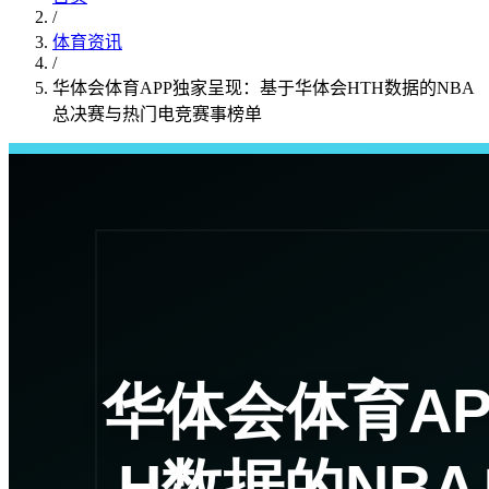
/
体育资讯
/
华体会体育APP独家呈现：基于华体会HTH数据的NBA
总决赛与热门电竞赛事榜单