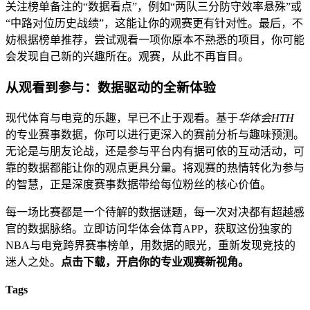
关注榜单备注的“数据看点”，例如“两队三分防守效率悬殊”或
“中路对位历史战绩”，这能让你的观赛更有针对性。最后，不
妨根据榜单推荐，尝试观看一项你原本不熟悉的项目，你可能
会发现自己新的兴趣所在。观赛，从此不再盲目。
从观看到参与：数据驱动的全新体验
现代体育与电竞的乐趣，早已不止于观看。基于
华体会HTH
的专业赛事数据，你可以进行更深入的赛前分析与趣味预测。
无论是与朋友论战，还是参与平台内有据可依的互动活动，可
靠的数据都能让你的观点更具分量。将观赛的热情转化为参与
的智慧，正是深度赛事数据带给每位粉丝的核心价值。
每一场比赛都是一个待解的数据谜题，每一次对决都有超越感
官的数据脉络。立即访问华体会体育APP，获取这份独家的
NBA与电竞跨界赛事榜单，用数据的眼光，重新发现竞技的
迷人之处。
点击下载，开启你的专业观赛新视角。
Tags