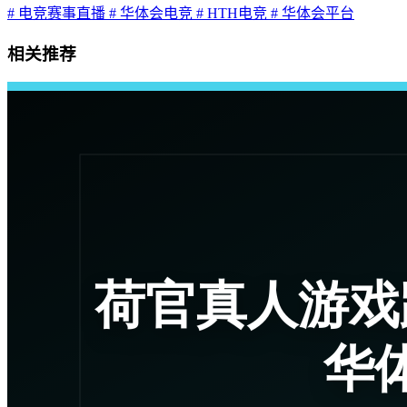
# 电竞赛事直播
# 华体会电竞
# HTH电竞
# 华体会平台
相关推荐