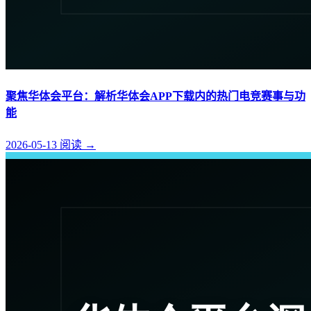
聚焦华体会平台：解析华体会APP下载内的热门电竞赛事与功
能
2026-05-13
阅读
→