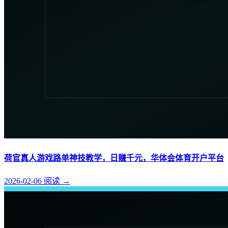
荷官真人游戏路单神技教学，日赚千元，华体会体育开户平台
2026-02-06
阅读
→