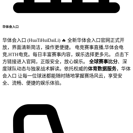
华体会入口
华体会入口 (HuaTiHuiDaiLi) 🔥 全新华体会入口官网正式开
放，界面清新简洁，操作更便捷。 电竞赛事直播,华体会电
竞,HTH电竞。每日丰富赛事内容，娱乐选择更多元。 点击下
方链接进入官网，正版安全，放心娱乐。
全球赛事比分
、深
度球队动态与独家战术解读。依托权威的
体育数据服务
，华体
会入口 让每一位球迷都能随时随地掌握赛场风云，享受安
全、流畅、便捷的娱乐体验。