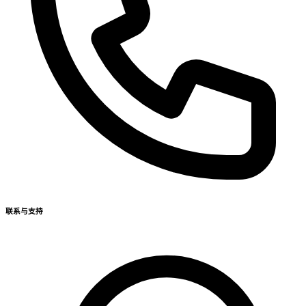
联系与支持