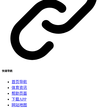
快速导航
首页导航
体育资讯
帮助页面
下载APP
网站地图