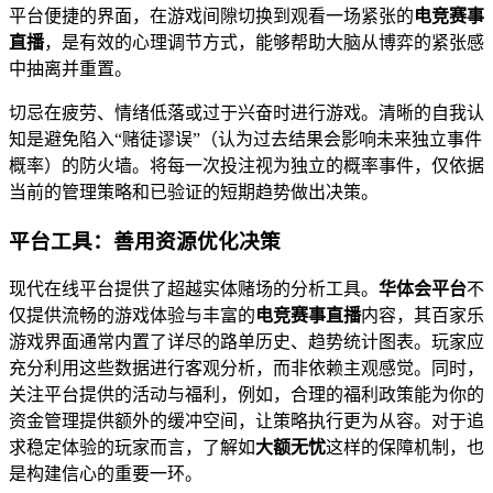
平台便捷的界面，在游戏间隙切换到观看一场紧张的
电竞赛事
直播
，是有效的心理调节方式，能够帮助大脑从博弈的紧张感
中抽离并重置。
切忌在疲劳、情绪低落或过于兴奋时进行游戏。清晰的自我认
知是避免陷入“赌徒谬误”（认为过去结果会影响未来独立事件
概率）的防火墙。将每一次投注视为独立的概率事件，仅依据
当前的管理策略和已验证的短期趋势做出决策。
平台工具：善用资源优化决策
现代在线平台提供了超越实体赌场的分析工具。
华体会平台
不
仅提供流畅的游戏体验与丰富的
电竞赛事直播
内容，其百家乐
游戏界面通常内置了详尽的路单历史、趋势统计图表。玩家应
充分利用这些数据进行客观分析，而非依赖主观感觉。同时，
关注平台提供的活动与福利，例如，合理的福利政策能为你的
资金管理提供额外的缓冲空间，让策略执行更为从容。对于追
求稳定体验的玩家而言，了解如
大额无忧
这样的保障机制，也
是构建信心的重要一环。