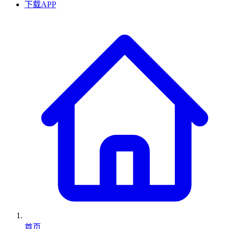
下载APP
首页