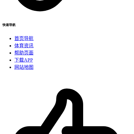
快速导航
首页导航
体育资讯
帮助页面
下载APP
网站地图