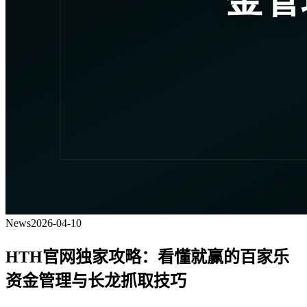
News
2026-04-10
HTH官网独家攻略：看懂就赢的百家乐
资金管理与长龙抓取技巧