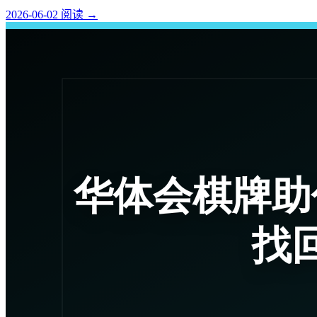
2026-06-02
阅读
→