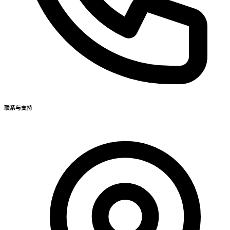
联系与支持