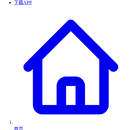
下载APP
首页