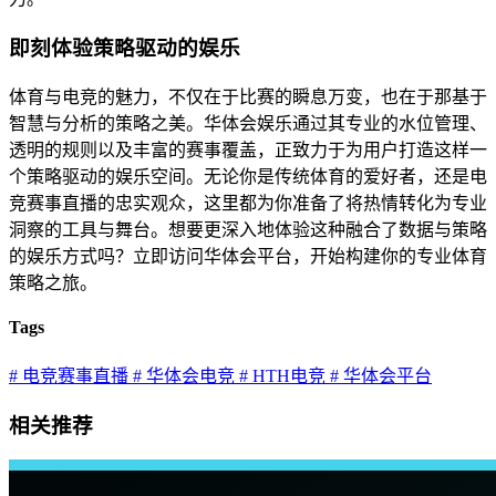
即刻体验策略驱动的娱乐
体育与电竞的魅力，不仅在于比赛的瞬息万变，也在于那基于
智慧与分析的策略之美。华体会娱乐通过其专业的水位管理、
透明的规则以及丰富的赛事覆盖，正致力于为用户打造这样一
个策略驱动的娱乐空间。无论你是传统体育的爱好者，还是电
竞赛事直播的忠实观众，这里都为你准备了将热情转化为专业
洞察的工具与舞台。想要更深入地体验这种融合了数据与策略
的娱乐方式吗？立即访问华体会平台，开始构建你的专业体育
策略之旅。
Tags
# 电竞赛事直播
# 华体会电竞
# HTH电竞
# 华体会平台
相关推荐