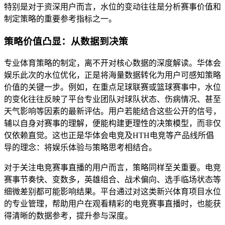
特别是对于资深用户而言，水位的变动往往是分析赛事价值和
制定策略的重要参考指标之一。
策略价值凸显：从数据到决策
专业体育策略的制定，离不开对核心数据的深度解读。华体会
娱乐此次的水位优化，正是将海量数据转化为用户可感知策略
价值的关键一步。例如，在重点足球联赛或篮球赛事中，水位
的变化往往反映了平台专业团队对球队状态、伤病情况、甚至
天气影响等因素的最新评估。用户若能结合这些公开的信号，
辅以自身对赛事的理解，便能构建更理性的决策模型，而非仅
仅依赖直觉。这也正是华体会电竞及HTH电竞等产品线所倡
导的理念：将娱乐体验与策略思考相结合。
对于关注电竞赛事直播的用户而言，策略同样至关重要。电竞
赛事节奏快、变数多，英雄组合、战术偏向、选手临场状态等
细微差别都可能影响结果。平台通过对这类新兴体育项目水位
的专业管理，帮助用户在观看精彩的电竞赛事直播时，也能获
得清晰的数据参考，提升参与深度。