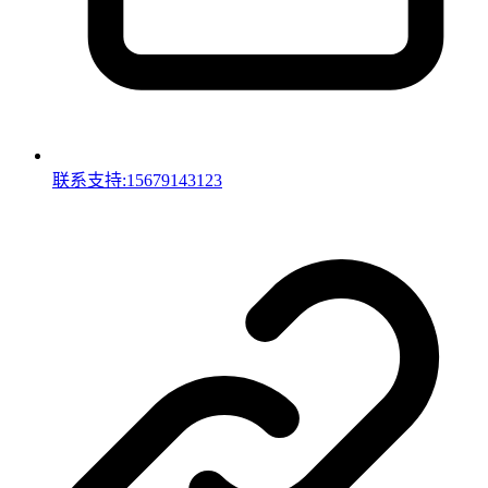
联系支持:15679143123