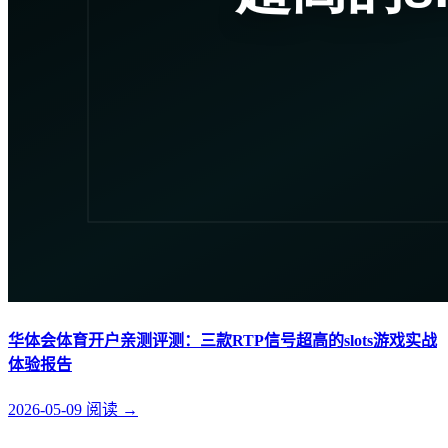
华体会体育开户亲测评测：三款RTP信号超高的slots游戏实战
体验报告
2026-05-09
阅读
→