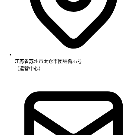
江苏省苏州市太仓市团结街35号
（运营中心）