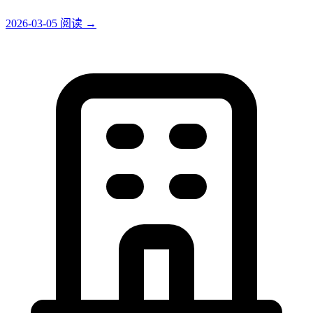
2026-03-05
阅读
→