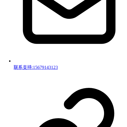
联系支持:15679143123