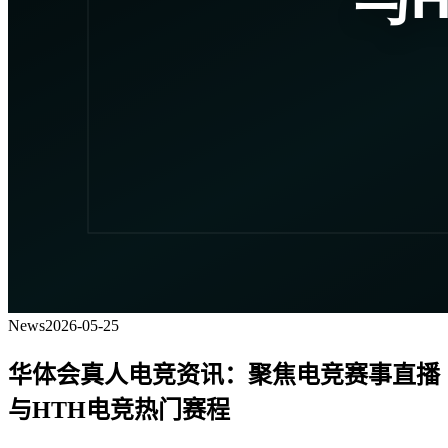
News
2026-05-25
华体会真人电竞资讯：聚焦电竞赛事直播
与HTH电竞热门赛程