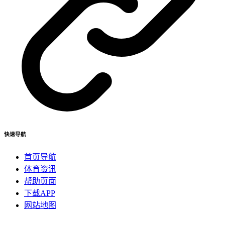
快速导航
首页导航
体育资讯
帮助页面
下载APP
网站地图