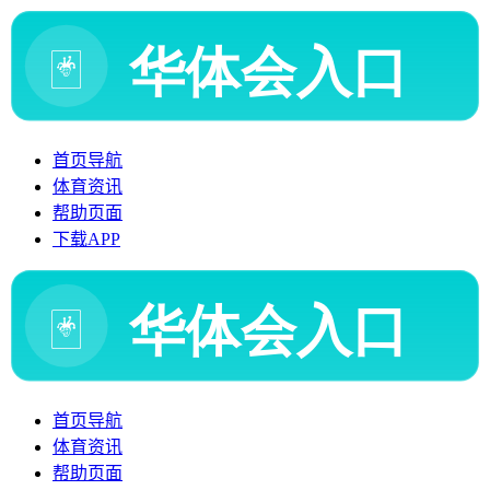
首页导航
体育资讯
帮助页面
下载APP
首页导航
体育资讯
帮助页面