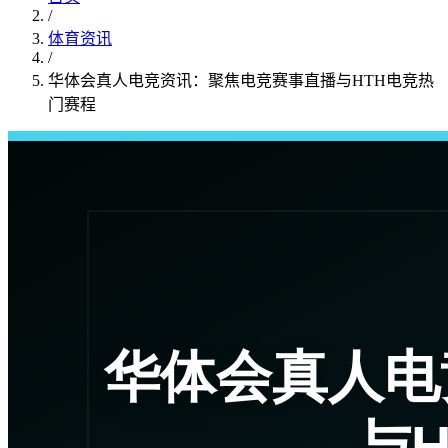
/
体育资讯
/
华体会真人电竞资讯：聚焦电竞赛事直播与HTH电竞热
门赛程