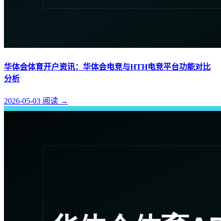
华体会体育开户资讯：华体会电竞与HTH电竞平台功能对比
分析
2026-05-03
阅读
→