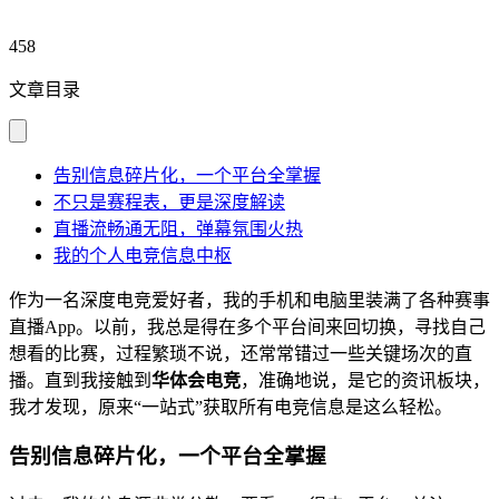
458
文章目录
告别信息碎片化，一个平台全掌握
不只是赛程表，更是深度解读
直播流畅通无阻，弹幕氛围火热
我的个人电竞信息中枢
作为一名深度电竞爱好者，我的手机和电脑里装满了各种赛事
直播App。以前，我总是得在多个平台间来回切换，寻找自己
想看的比赛，过程繁琐不说，还常常错过一些关键场次的直
播。直到我接触到
华体会电竞
，准确地说，是它的资讯板块，
我才发现，原来“一站式”获取所有电竞信息是这么轻松。
告别信息碎片化，一个平台全掌握