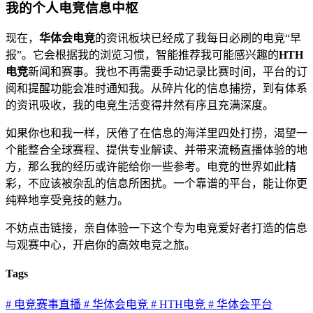
我的个人电竞信息中枢
现在，
华体会电竞
的资讯板块已经成了我每日必刷的电竞“早
报”。它会根据我的浏览习惯，智能推荐我可能感兴趣的
HTH
电竞
新闻和赛事。我也不再需要手动记录比赛时间，平台的订
阅和提醒功能会准时通知我。从碎片化的信息捕捞，到有体系
的资讯吸收，我的电竞生活变得井然有序且充满深度。
如果你也和我一样，厌倦了在信息的海洋里四处打捞，渴望一
个能整合全球赛程、提供专业解读、并带来流畅直播体验的地
方，那么我的经历或许能给你一些参考。电竞的世界如此精
彩，不应该被杂乱的信息所困扰。一个靠谱的平台，能让你更
纯粹地享受竞技的魅力。
不妨点击链接，亲自体验一下这个专为电竞爱好者打造的信息
与观赛中心，开启你的高效电竞之旅。
Tags
# 电竞赛事直播
# 华体会电竞
# HTH电竞
# 华体会平台