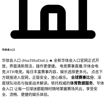
华体会入口
华体会入口 (HuaTiHuiDaiLi) 🔥 全新华体会入口官网正式开
放，界面清新简洁，操作更便捷。 电竞赛事直播,华体会电
竞,HTH电竞。每日丰富赛事内容，娱乐选择更多元。 点击下
方链接进入官网，正版安全，放心娱乐。
全球赛事比分
、深
度球队动态与独家战术解读。依托权威的
体育数据服务
，华体
会入口 让每一位球迷都能随时随地掌握赛场风云，享受安
全、流畅、便捷的娱乐体验。