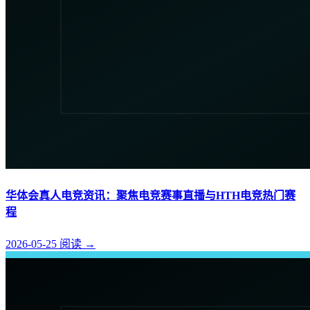
华体会真人电竞资讯：聚焦电竞赛事直播与HTH电竞热门赛
程
2026-05-25
阅读
→