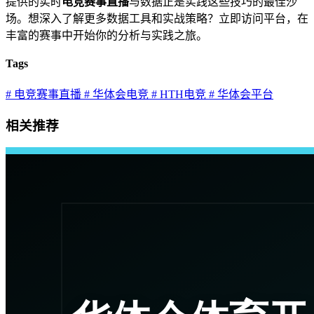
提供的实时
电竞赛事直播
与数据正是实践这些技巧的最佳沙
场。想深入了解更多数据工具和实战策略？立即访问平台，在
丰富的赛事中开始你的分析与实践之旅。
Tags
# 电竞赛事直播
# 华体会电竞
# HTH电竞
# 华体会平台
相关推荐