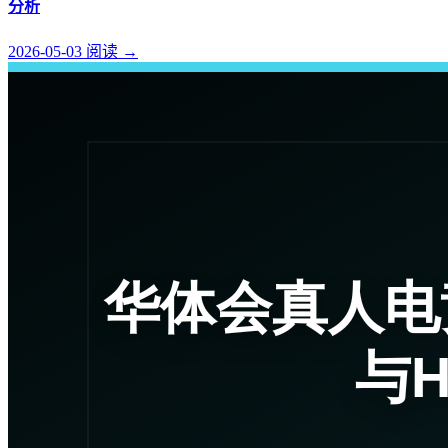
分析
2026-05-03
阅读
→